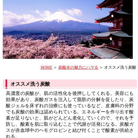
HOME
＞
炭酸水の魅力にハマる
＞ オススメ洗う炭酸
オススメ洗う炭酸
高濃度の炭酸が、肌の活性化を後押ししてくれる。美容にも
効果があり、炭酸ガスを注入して脂肪の分解を促したり、炭
酸ジェルを床ずれの治療にも使っているなど、皮膚科の分野
でも炭酸の効果は認められている。エネルギーを作り出す酸
素が足りないと、肌がどんどん老化していくので、それを予
防し、酸素を肌に取り込むことで代謝が活発になる。炭酸ガ
スが赤血球中のヘモグロビンと結び付くことで酸素が供給さ
れる。