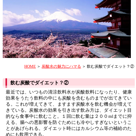
HOME
＞
炭酸水の魅力にハマる
＞ 飲む炭酸でダイエット？②
飲む炭酸でダイエット？②
最近では、いつもの清涼飲料水が炭酸飲料になったり、健康
効果をうたう飲料の中にも炭酸を含むものまでが出てきてい
る。これが増えてきて、ますます炭酸水を飲む機会が増えて
きている。炭酸水の効果を引き出す飲み方は、ダイエット目
的なら食事中に飲むこと。１回に飲む量は２００mlまでに抑
える、腸への悪影響を防ぐためにも冷やしすぎないというこ
とがあげられる。ダイエット時にはカルシウム等の補給のた
めにも飲用できる。