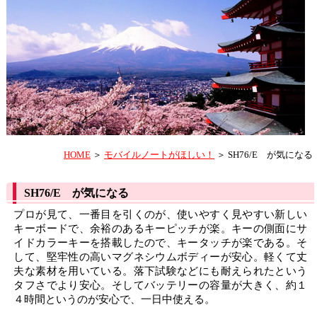
HOME
＞
モバイルノートがほしい！
＞ SH76/E が気になる
SH76/E が気になる
プロが見て、一番目を引くのが、使いやすく見やすい新しい
キーボードで、余裕のあるキーピッチが楽。キーの側面にサ
イドカラーキーを搭載したので、キータッチが楽である。そ
して、堅牢性の高いマグネシウムボディーが安心。軽くて丈
夫な素材を用いている。落下試験などにも耐えられたという
タフさでより安心。そしてバッテリーの容量が大きく、約１
４時間というのが安心で、一日中使える。