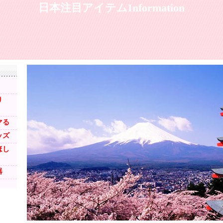
日本注目アイテムInformation
り
マる
ッズ
ほし
器