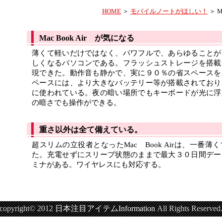
HOME
＞
モバイルノートがほしい！
＞ M
Mac Book Air が気になる
薄くて軽いだけではなく、パワフルで、あらゆることが
しくなるパソコンである。フラッシュストレージを搭載
現できた。動作音も静かで、実に９０％の省スペースを
ペースには、より大きなバッテリー等が搭載されており
に使われている。夜の暗い場所でもキーボードが光に浮
の暗さでも操作ができる。
重さ以外は全て備えている。
超スリムの立役者となったMac Book Airは、一番
た。充電せずにスリープ状態のままで最大３０日間デー
ミナがある。ワイヤレスにも対応する。
copyright© 2012
日本注目アイテムInformation
All Rights Reserved