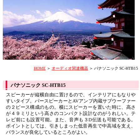
HOME
＞
オーディオ関連機器
＞ パナソニック SC-HTB15
パナソニック SC-HTB15
スピーカーが縦横自由に置けるので、インテリアにもなりや
すいタイプ。バースピーカーとAVアンプ内蔵サブウーファー
の２ピース構成のもの。横にスピーカーを置いた時に、高さ
が４９ミリという高さのコンパクト設計なのがうれしい。テ
レビ前にも設置可能。また、音声も３D伝送も可能である。
ポイントとしては、引きしまった低音再生で中高域を支え、
バランスが良化しているところがよい。